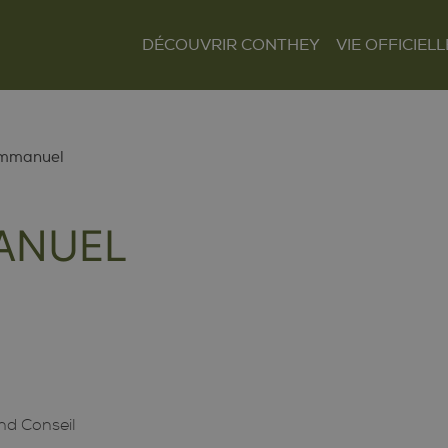
DÉCOUVRIR CONTHEY
VIE OFFICIELL
Le mot du Président
Présentation et
Autorités
situation
Finances
Les villages
Tour Lombarde
Emmanuel
Actualités
Curiosités
Culture
Règlements
ANUEL
Sentiers et parcours
Sociétés locales
Tourisme
Paroisses
nd Conseil