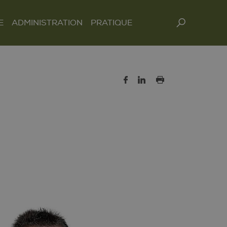
E
ADMINISTRATION
PRATIQUE
Rechercher :
Guichet virtuel
Administration
Economie
Carte journalière CFF
Services aux citoyens
générale
Manifestations
Votations et élections
Salles, couverts,
Services à la
location de matériel
Services techniques
Publications officielles
population
Fermetures de routes
Structure d’accueil
Ressources pour
Formation
Conth’Act
l’administration
Intégration
Bibliothèques et
ludothèque
Santé et social
Sécurité
Energie
Gestion des déchets
Mobilité