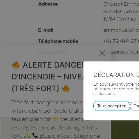
Adresse
Chassot Emma
Rue des Caves
1964 Conthey
E-mail
emmanuel.cha
Téléphone mobile
+41 79 414 97
x
Catégorie(s)
Autorités
/
Auto
ALERTE DANGER
DÉCLARATION 
D’INCENDIE – NIVEAU 5
En poursuivant votre nav
(TRÈS FORT)
utilisateur et réaliser 
ci-dessous.
Très fort danger d'incendie
Tout accepter
To
Interdiction générale d'allumer du
feu en plein air
Veuillez suivre
les règles en cas de danger très
fort.
plus d'infos : Stéphane