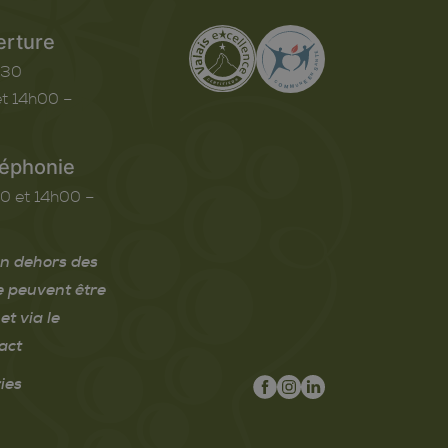
erture
h30
t 14h00 –
léphonie
0 et 14h00 –
n dehors des
e peuvent être
et via le
act
ies