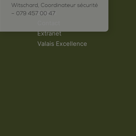
Witschard, Coordinateur sécurité
Emploi
– 079 457 00 47
Contact
Extranet
Valais Excellence