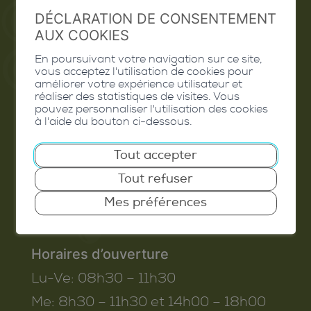
DÉCLARATION DE CONSENTEMENT
Valais Excellence
AUX COOKIES
En poursuivant votre navigation sur ce site,
vous acceptez l'utilisation de cookies pour
améliorer votre expérience utilisateur et
Commune de Conthey
réaliser des statistiques de visites. Vous
pouvez personnaliser l'utilisation des cookies
Route de Savoie 54
à l'aide du bouton ci-dessous.
1975
St-Séverin
Tout accepter
T. 027 345 45 45
Tout refuser
info@conthey.ch
Mes préférences
Horaires d’ouverture
Lu-Ve:
08h30 – 11h30
Me:
8h30 – 11h30 et 14h00 – 18h00