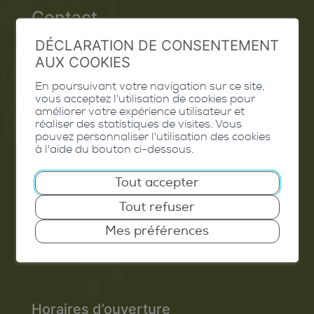
Contact
DÉCLARATION DE CONSENTEMENT
Extranet
AUX COOKIES
Valais Excellence
En poursuivant votre navigation sur ce site,
vous acceptez l'utilisation de cookies pour
améliorer votre expérience utilisateur et
réaliser des statistiques de visites. Vous
pouvez personnaliser l'utilisation des cookies
Commune de Conthey
à l'aide du bouton ci-dessous.
Route de Savoie 54
Tout accepter
1975
St-Séverin
Tout refuser
T. 027 345 45 45
Mes préférences
info@conthey.ch
Horaires d’ouverture