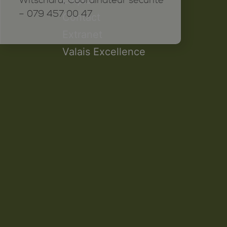
Witschard, Coordinateur sécurité
– 079 457 00 47
Contact
Extranet
Valais Excellence