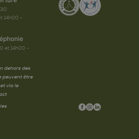
h30
t 14h00 –
léphonie
0 et 14h00 –
n dehors des
e peuvent être
et via le
act
ies