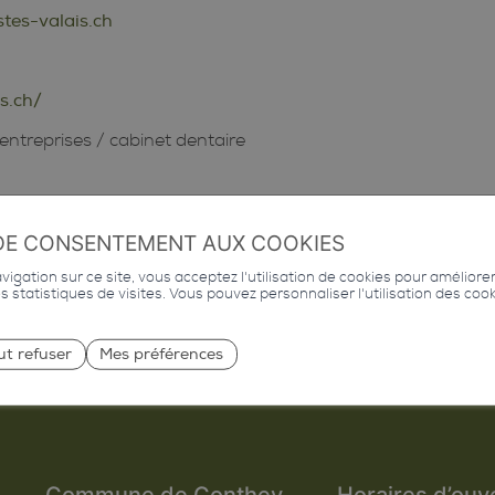
tes-valais.ch
is.ch/
entreprises
/
cabinet dentaire
DE CONSENTEMENT AUX COOKIES
igation sur ce site, vous acceptez l'utilisation de cookies pour améliore
des statistiques de visites. Vous pouvez personnaliser l'utilisation des coo
ut refuser
Mes préférences
Commune de Conthey
Horaires d’ouv