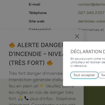
E-mail
contact@dentis
Téléphone
027 345 2727
Site web
dentistes-vala
Catégorie(s)
Commerces et 
x
ALERTE DANGER
DÉCLARATION 
D’INCENDIE – NIVEAU 5
En poursuivant votre nav
(TRÈS FORT)
utilisateur et réaliser 
ci-dessous.
Très fort danger d'incendie
Tout accepter
To
Interdiction générale d'allumer du
feu en plein air
Veuillez suivre
les règles en cas de danger très
fort.
plus d'infos : Stéphane
Emploi