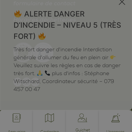
formulaire de contact
ALERTE DANGER
Horaires déchetteries
D’INCENDIE – NIVEAU 5 (TRÈS
FORT)
Très fort danger d'incendie Interdiction
générale d'allumer du feu en plein air
Veuillez suivre les règles en cas de danger
très fort.
plus d'infos : Stéphane
Witschard, Coordinateur sécurité – 079
457 00 47
Mentions légales
Plan du site
Cookies
Notifications
powered by /BOOMERANG
photos by JEAN-CLAUDE ROH ©
Guichet
Annuaire
Cadastre
Urgences