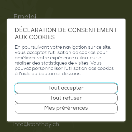
Emploi
Contact
DÉCLARATION DE CONSENTEMENT
AUX COOKIES
Extranet
En poursuivant votre navigation sur ce site,
vous acceptez l'utilisation de cookies pour
Valais Excellence
améliorer votre expérience utilisateur et
réaliser des statistiques de visites. Vous
pouvez personnaliser l'utilisation des cookies
à l'aide du bouton ci-dessous.
Commune de Conthey
Tout accepter
Route de Savoie 54
Tout refuser
1975
St-Séverin
Mes préférences
T. 027 345 45 45
info@conthey.ch