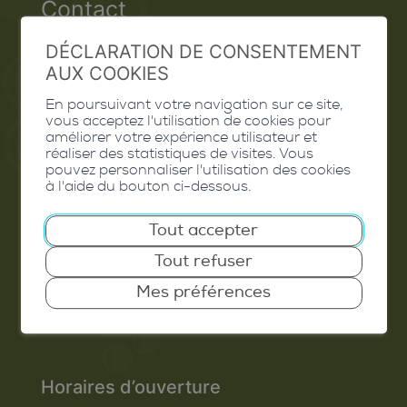
Contact
Extranet
DÉCLARATION DE CONSENTEMENT
AUX COOKIES
Valais Excellence
En poursuivant votre navigation sur ce site,
vous acceptez l'utilisation de cookies pour
améliorer votre expérience utilisateur et
réaliser des statistiques de visites. Vous
pouvez personnaliser l'utilisation des cookies
Commune de Conthey
à l'aide du bouton ci-dessous.
Route de Savoie 54
Tout accepter
1975
St-Séverin
Tout refuser
T. 027 345 45 45
Mes préférences
info@conthey.ch
Horaires d’ouverture