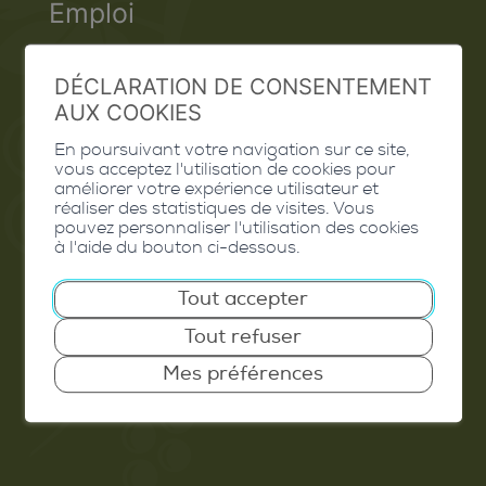
Emploi
Contact
DÉCLARATION DE CONSENTEMENT
Extranet
AUX COOKIES
Valais Excellence
En poursuivant votre navigation sur ce site,
vous acceptez l'utilisation de cookies pour
améliorer votre expérience utilisateur et
réaliser des statistiques de visites. Vous
pouvez personnaliser l'utilisation des cookies
à l'aide du bouton ci-dessous.
Commune de Conthey
Route de Savoie 54
Tout accepter
1975
St-Séverin
Tout refuser
T. 027 345 45 45
Mes préférences
info@conthey.ch