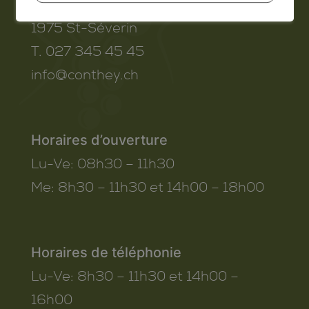
Route de Savoie 54
1975
St-Séverin
T. 027 345 45 45
info@conthey.ch
Horaires d’ouverture
Lu-Ve:
08h30 – 11h30
Me:
8h30 – 11h30 et 14h00 – 18h00
Horaires de téléphonie
Lu-Ve:
8h30 – 11h30 et 14h00 –
16h00