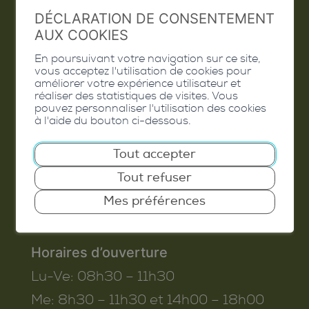
DÉCLARATION DE CONSENTEMENT
Valais Excellence
AUX COOKIES
En poursuivant votre navigation sur ce site,
vous acceptez l'utilisation de cookies pour
améliorer votre expérience utilisateur et
Commune de Conthey
réaliser des statistiques de visites. Vous
pouvez personnaliser l'utilisation des cookies
Route de Savoie 54
à l'aide du bouton ci-dessous.
1975
St-Séverin
Tout accepter
T. 027 345 45 45
Tout refuser
info@conthey.ch
Mes préférences
Horaires d’ouverture
Lu-Ve:
08h30 – 11h30
Me:
8h30 – 11h30 et 14h00 – 18h00