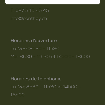
1975
St-Séverin
T. 027 345 45 45
info@conthey.ch
Horaires d’ouverture
Lu-Ve:
08h30 – 11h30
Me:
8h30 – 11h30 et 14h00 – 18h00
Horaires de téléphonie
Lu-Ve:
8h30 – 11h30 et 14h00 –
16h00