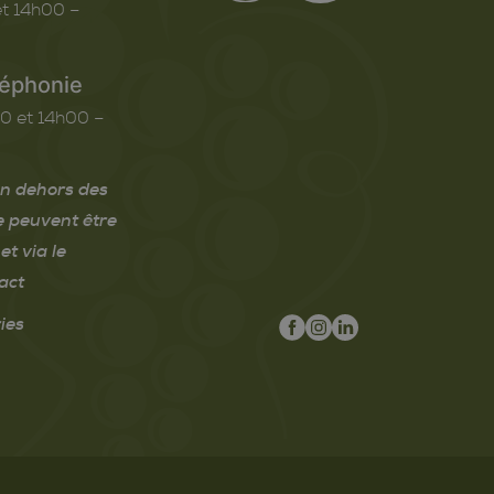
t 14h00 –
léphonie
0 et 14h00 –
n dehors des
e peuvent être
et via le
act
ies