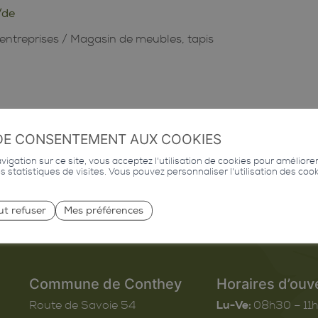
/de
entreprises
/
Magasin de meubles, tapis
DE CONSENTEMENT AUX COOKIES
igation sur ce site, vous acceptez l'utilisation de cookies pour améliore
des statistiques de visites. Vous pouvez personnaliser l'utilisation des coo
ut refuser
Mes préférences
Commune de Conthey
Horaires d’ouv
Route de Savoie 54
Lu-Ve:
08h30 – 11