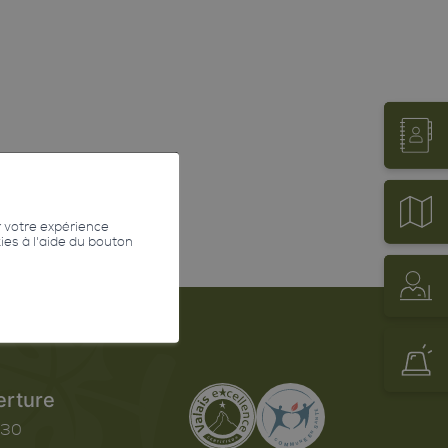
r votre expérience
kies à l'aide du bouton
erture
h30