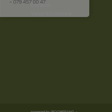
– 079 457 00 47
Extranet
Valais Excellence
powered by /BOOMERANG
-