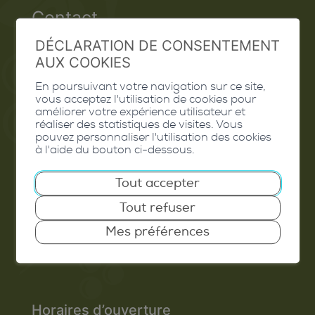
Contact
DÉCLARATION DE CONSENTEMENT
Extranet
AUX COOKIES
Valais Excellence
En poursuivant votre navigation sur ce site,
vous acceptez l'utilisation de cookies pour
améliorer votre expérience utilisateur et
réaliser des statistiques de visites. Vous
pouvez personnaliser l'utilisation des cookies
Commune de Conthey
à l'aide du bouton ci-dessous.
Route de Savoie 54
Tout accepter
1975
St-Séverin
Tout refuser
T. 027 345 45 45
Mes préférences
info@conthey.ch
Horaires d’ouverture