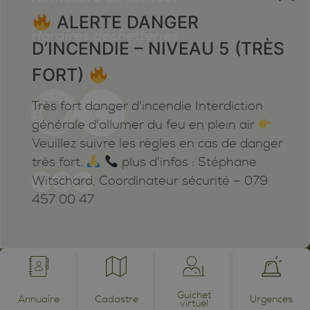
ALERTE DANGER
Horaires déchetteries
D’INCENDIE – NIVEAU 5 (TRÈS
FORT)
Très fort danger d'incendie Interdiction
générale d'allumer du feu en plein air
Veuillez suivre les règles en cas de danger
très fort.
plus d'infos : Stéphane
Witschard, Coordinateur sécurité – 079
457 00 47
Mentions légales
Plan du site
Cookies
Notifications
powered by /BOOMERANG
photos by JEAN-CLAUDE ROH ©
Guichet
Annuaire
Cadastre
Urgences
virtuel