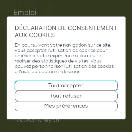
Emploi
Contact
DÉCLARATION DE CONSENTEMENT
AUX COOKIES
Extranet
En poursuivant votre navigation sur ce site,
Valais Excellence
vous acceptez l'utilisation de cookies pour
améliorer votre expérience utilisateur et
réaliser des statistiques de visites. Vous
pouvez personnaliser l'utilisation des cookies
à l'aide du bouton ci-dessous.
Commune de Conthey
Tout accepter
Route de Savoie 54
Tout refuser
1975
St-Séverin
Mes préférences
T. 027 345 45 45
info@conthey.ch