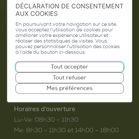
Valais Excellence
DÉCLARATION DE CONSENTEMENT
AUX COOKIES
En poursuivant votre navigation sur ce site,
vous acceptez l'utilisation de cookies pour
améliorer votre expérience utilisateur et
Commune de Conthey
réaliser des statistiques de visites. Vous
pouvez personnaliser l'utilisation des cookies
Route de Savoie 54
à l'aide du bouton ci-dessous.
1975
St-Séverin
Tout accepter
T. 027 345 45 45
Tout refuser
info@conthey.ch
Mes préférences
Horaires d’ouverture
Lu-Ve:
08h30 – 11h30
Me:
8h30 – 11h30 et 14h00 – 18h00