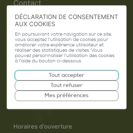
Contact
Extranet
DÉCLARATION DE CONSENTEMENT
AUX COOKIES
Valais Excellence
En poursuivant votre navigation sur ce site,
vous acceptez l'utilisation de cookies pour
améliorer votre expérience utilisateur et
réaliser des statistiques de visites. Vous
pouvez personnaliser l'utilisation des cookies
Commune de Conthey
à l'aide du bouton ci-dessous.
Route de Savoie 54
Tout accepter
1975
St-Séverin
Tout refuser
T. 027 345 45 45
Mes préférences
info@conthey.ch
Horaires d’ouverture