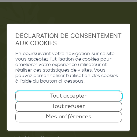
Emploi
DÉCLARATION DE CONSENTEMENT
Contact
AUX COOKIES
Extranet
En poursuivant votre navigation sur ce site,
vous acceptez l'utilisation de cookies pour
Valais Excellence
améliorer votre expérience utilisateur et
réaliser des statistiques de visites. Vous
pouvez personnaliser l'utilisation des cookies
à l'aide du bouton ci-dessous.
Tout accepter
Commune de Conthey
Tout refuser
Route de Savoie 54
1975
St-Séverin
Mes préférences
T. 027 345 45 45