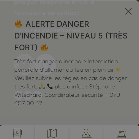
pris par téléphone et via le
x
formulaire de contact
ALERTE DANGER
Horaires déchetteries
D’INCENDIE – NIVEAU 5 (TRÈS
FORT)
Très fort danger d'incendie Interdiction
générale d'allumer du feu en plein air
Veuillez suivre les règles en cas de danger
très fort.
plus d'infos : Stéphane
Witschard, Coordinateur sécurité – 079
457 00 47
Mentions légales
Plan du site
Cookies
Notifications
powered by /BOOMERANG