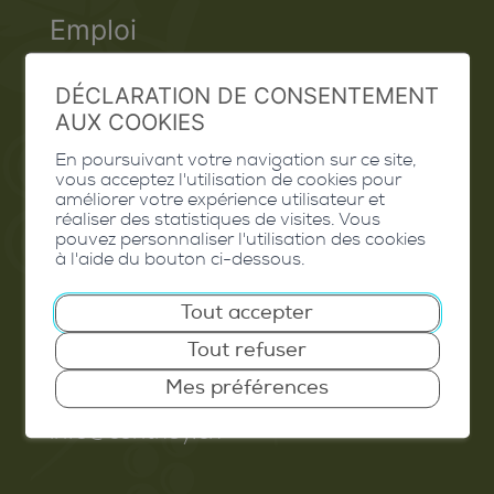
Emploi
Contact
DÉCLARATION DE CONSENTEMENT
Extranet
AUX COOKIES
En poursuivant votre navigation sur ce site,
Valais Excellence
vous acceptez l'utilisation de cookies pour
améliorer votre expérience utilisateur et
réaliser des statistiques de visites. Vous
pouvez personnaliser l'utilisation des cookies
à l'aide du bouton ci-dessous.
Commune de Conthey
Tout accepter
Route de Savoie 54
Tout refuser
1975
St-Séverin
Mes préférences
T. 027 345 45 45
info@conthey.ch