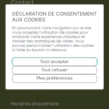
Contact
Extranet
DÉCLARATION DE CONSENTEMENT
AUX COOKIES
Valais Excellence
En poursuivant votre navigation sur ce site,
vous acceptez l'utilisation de cookies pour
améliorer votre expérience utilisateur et
réaliser des statistiques de visites. Vous
pouvez personnaliser l'utilisation des cookies
Commune de Conthey
à l'aide du bouton ci-dessous.
Route de Savoie 54
Tout accepter
1975
St-Séverin
Tout refuser
T. 027 345 45 45
Mes préférences
info@conthey.ch
Horaires d’ouverture