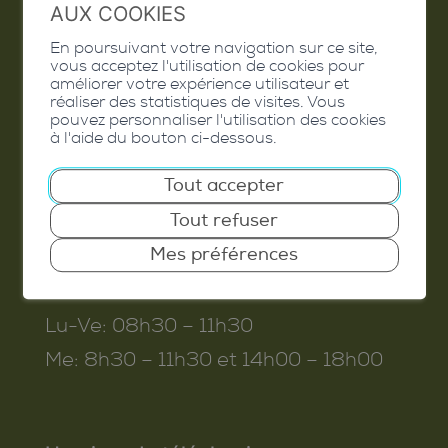
AUX COOKIES
En poursuivant votre navigation sur ce site,
Commune de Conthey
vous acceptez l'utilisation de cookies pour
améliorer votre expérience utilisateur et
Route de Savoie 54
réaliser des statistiques de visites. Vous
pouvez personnaliser l'utilisation des cookies
1975
St-Séverin
à l'aide du bouton ci-dessous.
T. 027 345 45 45
Tout accepter
info@conthey.ch
Tout refuser
Mes préférences
Horaires d’ouverture
Lu-Ve:
08h30 – 11h30
Me:
8h30 – 11h30 et 14h00 – 18h00