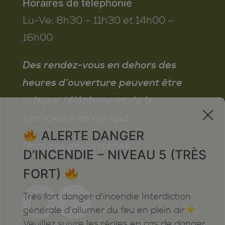
Horaires de téléphonie
Lu-Ve:
8h30 – 11h30 et 14h00 –
16h00
Des rendez-vous en dehors des
heures d’ouverture peuvent être
pris par téléphone et via le
x
formulaire de contact
ALERTE DANGER
Horaires déchetteries
D’INCENDIE – NIVEAU 5 (TRÈS
FORT)
Très fort danger d'incendie Interdiction
générale d'allumer du feu en plein air
Veuillez suivre les règles en cas de danger