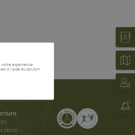
r votre expérience
kies à l'aide du bouton
erture
h30
t 14h00 –