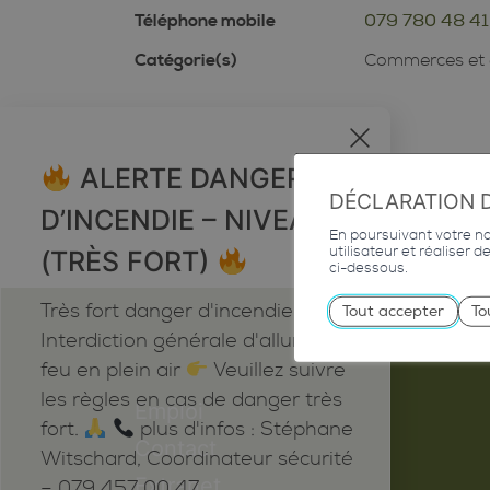
Téléphone mobile
079 780 48 41
Catégorie(s)
Commerces et 
x
ALERTE DANGER
DÉCLARATION 
D’INCENDIE – NIVEAU 5
En poursuivant votre nav
utilisateur et réaliser 
(TRÈS FORT)
ci-dessous.
Très fort danger d'incendie
Tout accepter
To
Interdiction générale d'allumer du
feu en plein air
Veuillez suivre
les règles en cas de danger très
Emploi
fort.
plus d'infos : Stéphane
Contact
Witschard, Coordinateur sécurité
Extranet
– 079 457 00 47