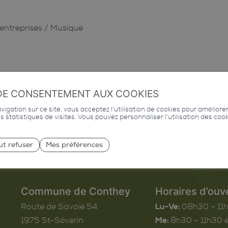
entreprises
/
Musique
DE CONSENTEMENT AUX COOKIES
igation sur ce site, vous acceptez l'utilisation de cookies pour améliore
des statistiques de visites. Vous pouvez personnaliser l'utilisation des coo
ut refuser
Mes préférences
Commune de Conthey
Horaires d’ouv
Route de Savoie 54
Lu-Ve:
08h30 – 11
1975
St-Séverin
Me:
8h30 – 11h30 e