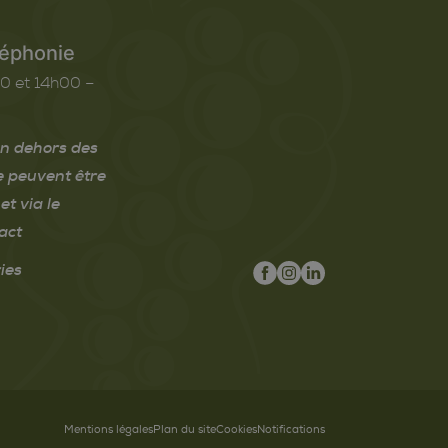
léphonie
0 et 14h00 –
n dehors des
e peuvent être
et via le
act
ies
Mentions légales
Plan du site
Cookies
Notifications