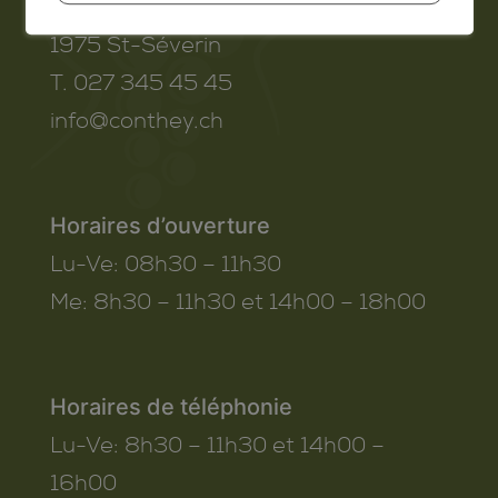
Route de Savoie 54
1975
St-Séverin
T. 027 345 45 45
info@conthey.ch
Horaires d’ouverture
Lu-Ve:
08h30 – 11h30
Me:
8h30 – 11h30 et 14h00 – 18h00
Horaires de téléphonie
Lu-Ve:
8h30 – 11h30 et 14h00 –
16h00