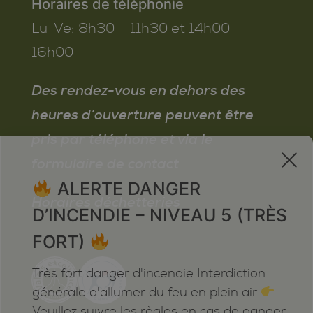
Horaires de téléphonie
Lu-Ve:
8h30 – 11h30 et 14h00 –
16h00
Des rendez-vous en dehors des
heures d’ouverture peuvent être
pris par téléphone et via le
x
formulaire de contact
ALERTE DANGER
Horaires déchetteries
D’INCENDIE – NIVEAU 5 (TRÈS
FORT)
Très fort danger d'incendie Interdiction
générale d'allumer du feu en plein air
Veuillez suivre les règles en cas de danger