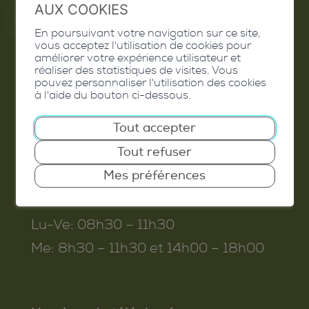
AUX COOKIES
En poursuivant votre navigation sur ce site,
Commune de Conthey
vous acceptez l'utilisation de cookies pour
améliorer votre expérience utilisateur et
Route de Savoie 54
réaliser des statistiques de visites. Vous
pouvez personnaliser l'utilisation des cookies
1975
St-Séverin
à l'aide du bouton ci-dessous.
T. 027 345 45 45
Tout accepter
info@conthey.ch
Tout refuser
Mes préférences
Horaires d’ouverture
Lu-Ve:
08h30 – 11h30
Me:
8h30 – 11h30 et 14h00 – 18h00