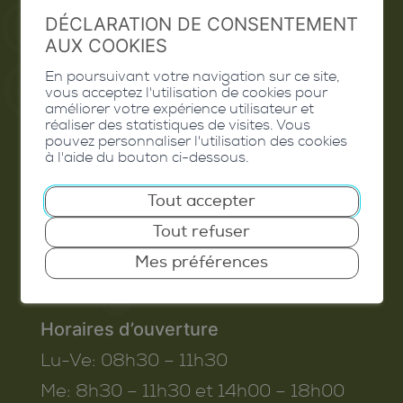
DÉCLARATION DE CONSENTEMENT
Valais Excellence
AUX COOKIES
En poursuivant votre navigation sur ce site,
vous acceptez l'utilisation de cookies pour
améliorer votre expérience utilisateur et
Commune de Conthey
réaliser des statistiques de visites. Vous
pouvez personnaliser l'utilisation des cookies
Route de Savoie 54
à l'aide du bouton ci-dessous.
1975
St-Séverin
Tout accepter
T. 027 345 45 45
Tout refuser
info@conthey.ch
Mes préférences
Horaires d’ouverture
Lu-Ve:
08h30 – 11h30
Me:
8h30 – 11h30 et 14h00 – 18h00