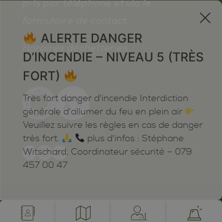
pris par téléphone et via le
x
formulaire de contact
ALERTE DANGER
Horaires déchetteries
D’INCENDIE – NIVEAU 5 (TRÈS
FORT)
Très fort danger d'incendie Interdiction
générale d'allumer du feu en plein air
Veuillez suivre les règles en cas de danger
très fort.
plus d'infos : Stéphane
Witschard, Coordinateur sécurité – 079
457 00 47
Mentions légales
Plan du site
Cookies
Notifications
powered by /BOOMERANG