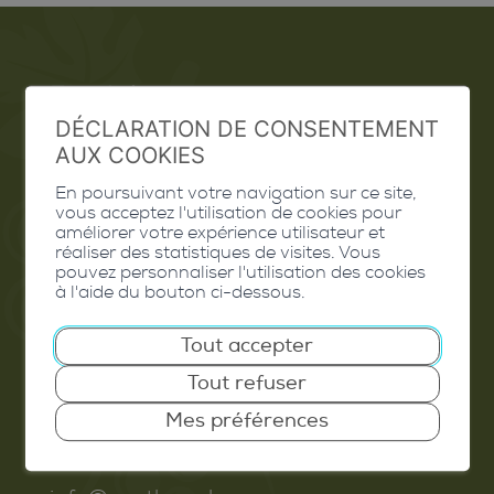
Emploi
DÉCLARATION DE CONSENTEMENT
Contact
AUX COOKIES
Extranet
En poursuivant votre navigation sur ce site,
vous acceptez l'utilisation de cookies pour
Valais Excellence
améliorer votre expérience utilisateur et
réaliser des statistiques de visites. Vous
pouvez personnaliser l'utilisation des cookies
à l'aide du bouton ci-dessous.
Tout accepter
Commune de Conthey
Tout refuser
Route de Savoie 54
1975
St-Séverin
Mes préférences
T. 027 345 45 45