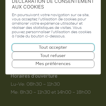
DÉCLARATION DE CONSENTEMENT
AUX COOKIES
En poursuivant votre navigation sur ce site,
vous acceptez l'utilisation de cookies pour
Commune de Conthey
améliorer votre expérience utilisateur et
réaliser des statistiques de visites. Vous
Route de Savoie 54
pouvez personnaliser l'utilisation des cookies
à l'aide du bouton ci-dessous.
1975
St-Séverin
T. 027 345 45 45
Tout accepter
info@conthey.ch
Tout refuser
Mes préférences
Horaires d’ouverture
Lu-Ve:
08h30 – 11h30
Me:
8h30 – 11h30 et 14h00 – 18h00