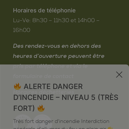
Horaires de téléphonie
Lu-Ve:
8h30 – 11h30 et 14h00 –
16h00
Des rendez-vous en dehors des
heures d’ouverture peuvent être
pris par téléphone et via le
x
formulaire de contact
ALERTE DANGER
Horaires déchetteries
D’INCENDIE – NIVEAU 5 (TRÈS
FORT)
Très fort danger d'incendie Interdiction