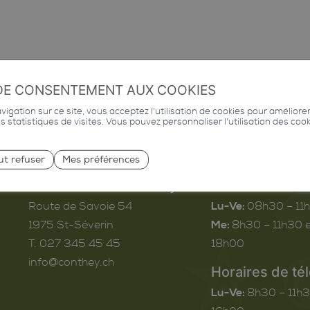
DE CONSENTEMENT AUX COOKIES
igation sur ce site, vous acceptez l'utilisation de cookies pour améliore
des statistiques de visites. Vous pouvez personnaliser l'utilisation des coo
ut refuser
Mes préférences
Commune de Conthey
Horaires d’ouv
Route de Savoie 54
Lu-Ve:
08h30 – 11
1975
St-Séverin
Me:
8h30 – 11h30 e
T. 027 345 45 45
18h00
info@conthey.ch
Horaires de té
Lu-Ve:
8h30 – 11h3