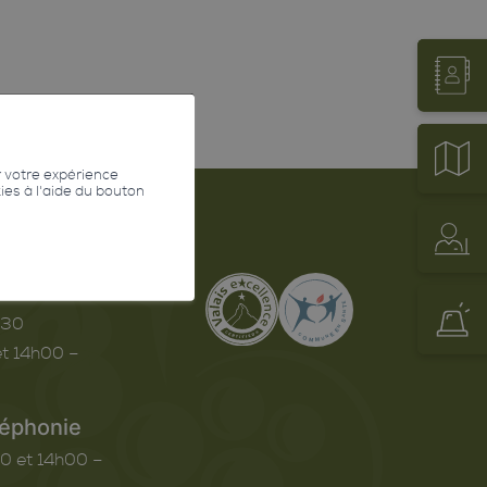
r votre expérience
kies à l'aide du bouton
erture
h30
t 14h00 –
léphonie
0 et 14h00 –