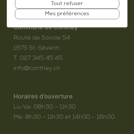
Tout refuser
Mes préférences
Commune de Conthey
Route de Savoie 54
1975
St-Séverin
T. 027 345 45 45
info@conthey.ch
Horaires d’ouverture
Lu-Ve:
08h30 – 11h30
Me:
8h30 – 11h30 et 14h00 – 18h00