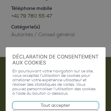
Téléphone mobile
+41 79 780 55 47
Catégorie(s)
Autorités
/
Conseil général
DÉCLARATION DE CONSENTEMENT
AUX COOKIES
En poursuivant votre navigation sur ce site,
vous acceptez l'utilisation de cookies pour
Emploi
améliorer votre expérience utilisateur et
réaliser des statistiques de visites. Vous
Contact
pouvez personnaliser l'utilisation des cookies
à l'aide du bouton ci-dessous.
Extranet
Tout accepter
Valais Excellence