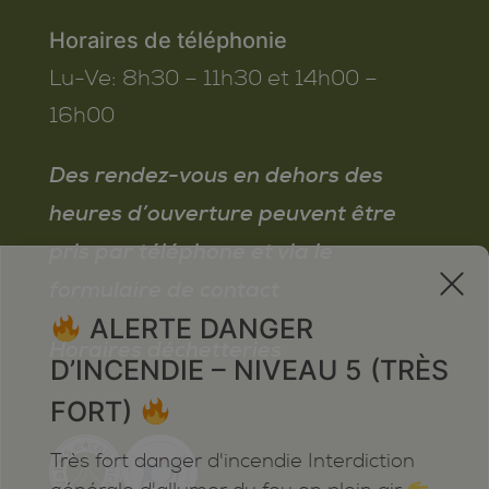
Horaires de téléphonie
Lu-Ve:
8h30 – 11h30 et 14h00 –
16h00
Des rendez-vous en dehors des
heures d’ouverture peuvent être
pris par téléphone et via le
x
formulaire de contact
ALERTE DANGER
Horaires déchetteries
D’INCENDIE – NIVEAU 5 (TRÈS
FORT)
Très fort danger d'incendie Interdiction