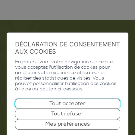
Emploi
DÉCLARATION DE CONSENTEMENT
AUX COOKIES
Contact
En poursuivant votre navigation sur ce site,
vous acceptez l'utilisation de cookies pour
Extranet
améliorer votre expérience utilisateur et
réaliser des statistiques de visites. Vous
Valais Excellence
pouvez personnaliser l'utilisation des cookies
à l'aide du bouton ci-dessous.
Tout accepter
Commune de Conthey
Tout refuser
Route de Savoie 54
Mes préférences
1975
St-Séverin