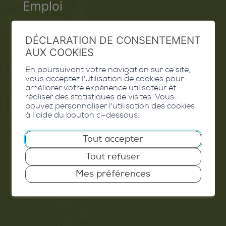
Emploi
Contact
DÉCLARATION DE CONSENTEMENT
Extranet
AUX COOKIES
Valais Excellence
En poursuivant votre navigation sur ce site,
vous acceptez l'utilisation de cookies pour
améliorer votre expérience utilisateur et
réaliser des statistiques de visites. Vous
pouvez personnaliser l'utilisation des cookies
à l'aide du bouton ci-dessous.
Commune de Conthey
Route de Savoie 54
Tout accepter
1975
St-Séverin
Tout refuser
T. 027 345 45 45
Mes préférences
info@conthey.ch