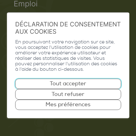
Emploi
Contact
DÉCLARATION DE CONSENTEMENT
Extranet
AUX COOKIES
Valais Excellence
En poursuivant votre navigation sur ce site,
vous acceptez l'utilisation de cookies pour
améliorer votre expérience utilisateur et
réaliser des statistiques de visites. Vous
pouvez personnaliser l'utilisation des cookies
à l'aide du bouton ci-dessous.
Commune de Conthey
Route de Savoie 54
Tout accepter
1975
St-Séverin
Tout refuser
T. 027 345 45 45
Mes préférences
info@conthey.ch