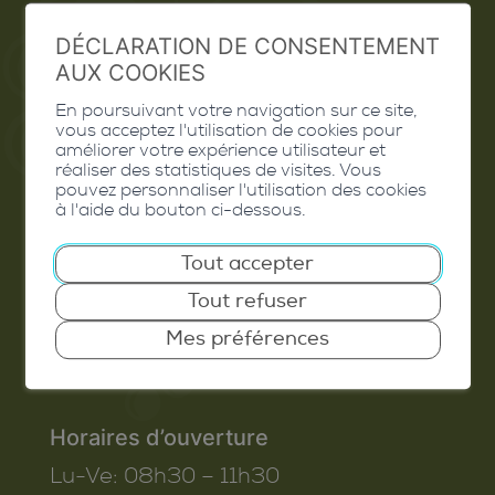
Extranet
DÉCLARATION DE CONSENTEMENT
Valais Excellence
AUX COOKIES
En poursuivant votre navigation sur ce site,
vous acceptez l'utilisation de cookies pour
améliorer votre expérience utilisateur et
réaliser des statistiques de visites. Vous
Commune de Conthey
pouvez personnaliser l'utilisation des cookies
à l'aide du bouton ci-dessous.
Route de Savoie 54
1975
St-Séverin
Tout accepter
T. 027 345 45 45
Tout refuser
info@conthey.ch
Mes préférences
Horaires d’ouverture
Lu-Ve:
08h30 – 11h30