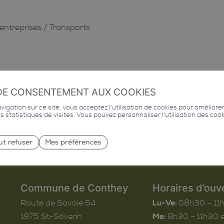
8
entreprises
/
Transports
DE CONSENTEMENT AUX COOKIES
igation sur ce site, vous acceptez l'utilisation de cookies pour améliore
des statistiques de visites. Vous pouvez personnaliser l'utilisation des coo
ut refuser
Mes préférences
Commune de Conthey
Horaires d’ouv
Route de Savoie 54
Lu-Ve:
08h30 – 11
1975
St-Séverin
Me:
8h30 – 11h30 e