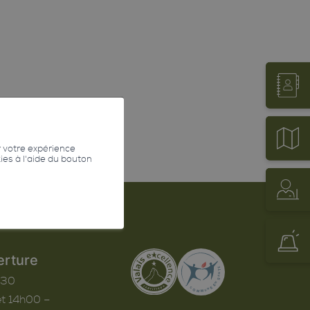
r votre expérience
kies à l'aide du bouton
erture
h30
t 14h00 –