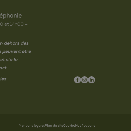
léphonie
0 et 14h00 –
n dehors des
e peuvent être
et via le
act
ies
Mentions légales
Plan du site
Cookies
Notifications