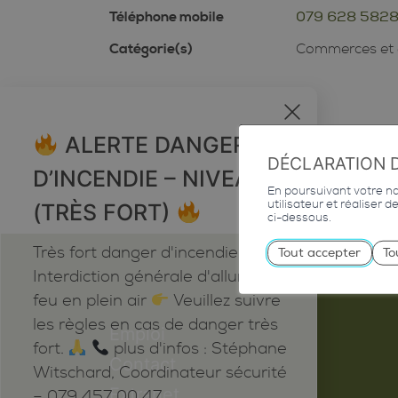
Téléphone mobile
079 628 582
Catégorie(s)
Commerces et 
x
ALERTE DANGER
DÉCLARATION 
D’INCENDIE – NIVEAU 5
En poursuivant votre nav
utilisateur et réaliser 
(TRÈS FORT)
ci-dessous.
Très fort danger d'incendie
Tout accepter
To
Interdiction générale d'allumer du
feu en plein air
Veuillez suivre
les règles en cas de danger très
Emploi
fort.
plus d'infos : Stéphane
Contact
Witschard, Coordinateur sécurité
Extranet
– 079 457 00 47