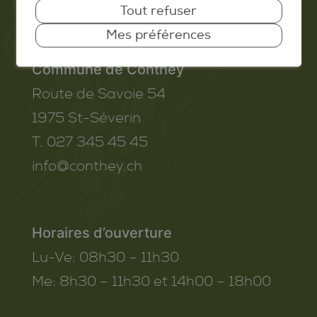
Tout refuser
Mes préférences
Commune de Conthey
Route de Savoie 54
1975
St-Séverin
T. 027 345 45 45
info@conthey.ch
Horaires d’ouverture
Lu-Ve:
08h30 – 11h30
Me:
8h30 – 11h30 et 14h00 – 18h00