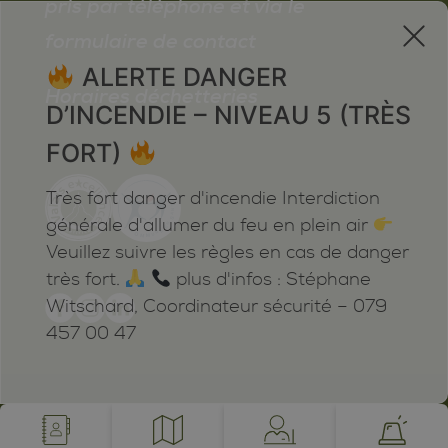
pris par téléphone et via le
x
formulaire de contact
ALERTE DANGER
Horaires déchetteries
D’INCENDIE – NIVEAU 5 (TRÈS
FORT)
Très fort danger d'incendie Interdiction
générale d'allumer du feu en plein air
Veuillez suivre les règles en cas de danger
très fort.
plus d'infos : Stéphane
Witschard, Coordinateur sécurité – 079
457 00 47
Mentions légales
Plan du site
Cookies
Notifications
powered by /BOOMERANG