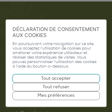
Emploi
DÉCLARATION DE CONSENTEMENT
Contact
AUX COOKIES
Extranet
En poursuivant votre navigation sur ce site,
vous acceptez l'utilisation de cookies pour
Valais Excellence
améliorer votre expérience utilisateur et
réaliser des statistiques de visites. Vous
pouvez personnaliser l'utilisation des cookies
à l'aide du bouton ci-dessous.
Tout accepter
Commune de Conthey
Tout refuser
Route de Savoie 54
1975
St-Séverin
Mes préférences
T. 027 345 45 45