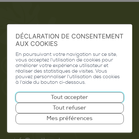
Emploi
DÉCLARATION DE CONSENTEMENT
Contact
AUX COOKIES
Extranet
En poursuivant votre navigation sur ce site,
vous acceptez l'utilisation de cookies pour
Valais Excellence
améliorer votre expérience utilisateur et
réaliser des statistiques de visites. Vous
pouvez personnaliser l'utilisation des cookies
à l'aide du bouton ci-dessous.
Tout accepter
Commune de Conthey
Tout refuser
Route de Savoie 54
1975
St-Séverin
Mes préférences
T. 027 345 45 45