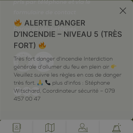
pris par téléphone et via le
x
formulaire de contact
ALERTE DANGER
Horaires déchetteries
D’INCENDIE – NIVEAU 5 (TRÈS
FORT)
Très fort danger d'incendie Interdiction
générale d'allumer du feu en plein air
Veuillez suivre les règles en cas de danger
très fort.
plus d'infos : Stéphane
Witschard, Coordinateur sécurité – 079
457 00 47
Mentions légales
Plan du site
Cookies
Notifications
powered by /BOOMERANG