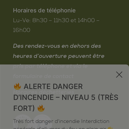
Horaires de téléphonie
Lu-Ve:
8h30 – 11h30 et 14h00 –
16h00
Des rendez-vous en dehors des
heures d’ouverture peuvent être
pris par téléphone et via le
x
formulaire de contact
ALERTE DANGER
Horaires déchetteries
D’INCENDIE – NIVEAU 5 (TRÈS
FORT)
Très fort danger d'incendie Interdiction