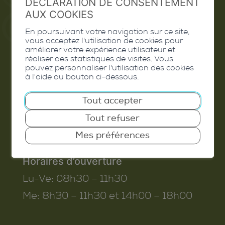
DÉCLARATION DE CONSENTEMENT
AUX COOKIES
En poursuivant votre navigation sur ce site,
vous acceptez l'utilisation de cookies pour
Commune de Conthey
améliorer votre expérience utilisateur et
réaliser des statistiques de visites. Vous
Route de Savoie 54
pouvez personnaliser l'utilisation des cookies
à l'aide du bouton ci-dessous.
1975
St-Séverin
T. 027 345 45 45
Tout accepter
info@conthey.ch
Tout refuser
Mes préférences
Horaires d’ouverture
Lu-Ve:
08h30 – 11h30
Me:
8h30 – 11h30 et 14h00 – 18h00