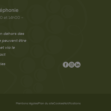
léphonie
0 et 14h00 –
n dehors des
e peuvent être
et via le
act
ies
Mentions légales
Plan du site
Cookies
Notifications