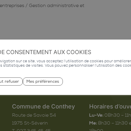
entreprises
/
Gestion administrative et
DE CONSENTEMENT AUX COOKIES
igation sur ce site, vous acceptez l'utilisation de cookies pour améliore
des statistiques de visites. Vous pouvez personnaliser l'utilisation des coo
ut refuser
Mes préférences
Commune de Conthey
Horaires d’ouv
Route de Savoie 54
Lu-Ve:
08h30 – 11
1975
St-Séverin
Me:
8h30 – 11h30 e
T. 027 345 45 45
18h00