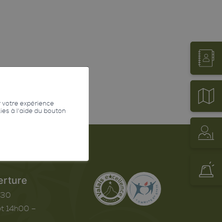
r votre expérience
kies à l'aide du bouton
erture
h30
t 14h00 –