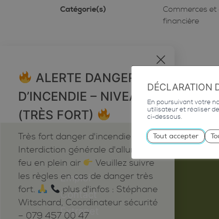
Catégorie(s)
Commerces et 
financière
x
ALERTE DANGER
DÉCLARATION 
D’INCENDIE – NIVEAU 5
En poursuivant votre nav
utilisateur et réaliser 
(TRÈS FORT)
ci-dessous.
Très fort danger d'incendie
Tout accepter
To
Interdiction générale d'allumer du
feu en plein air
Veuillez suivre
les règles en cas de danger très
Emploi
fort.
plus d'infos : Stéphane
Contact
Witschard, Coordinateur sécurité
Extranet
– 079 457 00 47