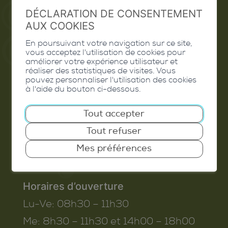
DÉCLARATION DE CONSENTEMENT
Valais Excellence
AUX COOKIES
En poursuivant votre navigation sur ce site,
vous acceptez l'utilisation de cookies pour
améliorer votre expérience utilisateur et
Commune de Conthey
réaliser des statistiques de visites. Vous
pouvez personnaliser l'utilisation des cookies
Route de Savoie 54
à l'aide du bouton ci-dessous.
1975
St-Séverin
Tout accepter
T. 027 345 45 45
Tout refuser
info@conthey.ch
Mes préférences
Horaires d’ouverture
Lu-Ve:
08h30 – 11h30
Me:
8h30 – 11h30 et 14h00 – 18h00