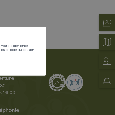
r votre expérience
kies à l'aide du bouton
erture
h30
t 14h00 –
léphonie