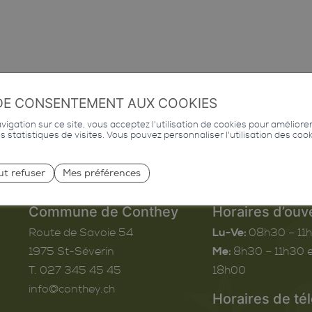
DE CONSENTEMENT AUX COOKIES
igation sur ce site, vous acceptez l'utilisation de cookies pour améliore
des statistiques de visites. Vous pouvez personnaliser l'utilisation des coo
ut refuser
Mes préférences
Commune de Conthey
Horaires d’ouv
Route de Savoie 54
Lu-Ve:
08h30 – 11
1975
St-Séverin
Me:
8h30 – 11h30 e
T. 027 345 45 45
18h00
info@conthey.ch
Horaires de té