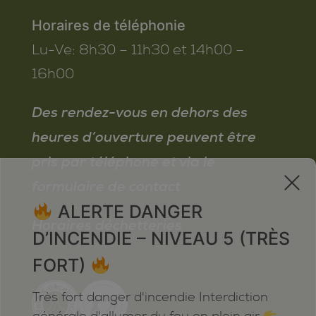
Horaires de téléphonie
Lu-Ve:
8h30 – 11h30 et 14h00 –
16h00
Des rendez-vous en dehors des
heures d’ouverture peuvent être
pris par téléphone et via le
x
formulaire de contact
ALERTE DANGER
Horaires déchetteries
D’INCENDIE – NIVEAU 5 (TRÈS
FORT)
Très fort danger d'incendie Interdiction