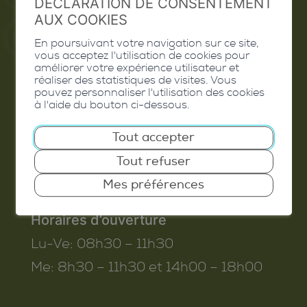
DÉCLARATION DE CONSENTEMENT
AUX COOKIES
En poursuivant votre navigation sur ce site,
vous acceptez l'utilisation de cookies pour
Commune de Conthey
améliorer votre expérience utilisateur et
réaliser des statistiques de visites. Vous
Route de Savoie 54
pouvez personnaliser l'utilisation des cookies
à l'aide du bouton ci-dessous.
1975
St-Séverin
T. 027 345 45 45
Tout accepter
info@conthey.ch
Tout refuser
Mes préférences
Horaires d’ouverture
Lu-Ve:
08h30 – 11h30
Me:
8h30 – 11h30 et 14h00 – 18h00