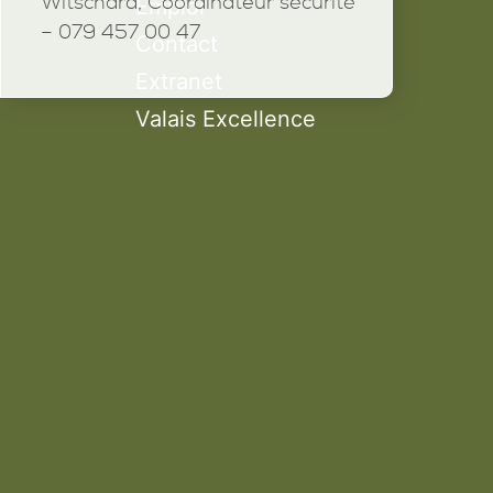
Witschard, Coordinateur sécurité
Emploi
– 079 457 00 47
Contact
Extranet
Valais Excellence