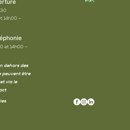
erture
h30
t 14h00 –
léphonie
0 et 14h00 –
n dehors des
e peuvent être
et via le
act
ies