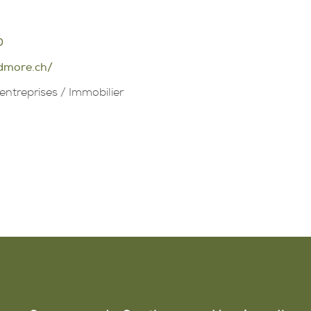
0
dmore.ch/
entreprises
/
Immobilier