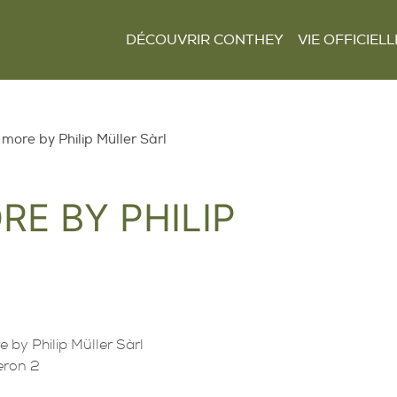
DÉCOUVRIR CONTHEY
VIE OFFICIELL
Le mot du Président
Présentation et
Autorités
situation
Finances
Les villages
Tour Lombarde
more by Philip Müller Sàrl
Actualités
Curiosités
Culture
Règlements
E BY PHILIP
Sentiers et parcours
Sociétés locales
Tourisme
Paroisses
 by Philip Müller Sàrl
eron 2