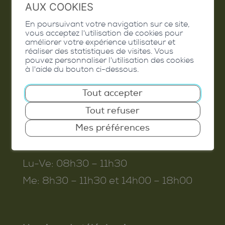
AUX COOKIES
En poursuivant votre navigation sur ce site,
Commune de Conthey
vous acceptez l'utilisation de cookies pour
améliorer votre expérience utilisateur et
Route de Savoie 54
réaliser des statistiques de visites. Vous
pouvez personnaliser l'utilisation des cookies
1975
St-Séverin
à l'aide du bouton ci-dessous.
T. 027 345 45 45
Tout accepter
info@conthey.ch
Tout refuser
Mes préférences
Horaires d’ouverture
Lu-Ve:
08h30 – 11h30
Me:
8h30 – 11h30 et 14h00 – 18h00