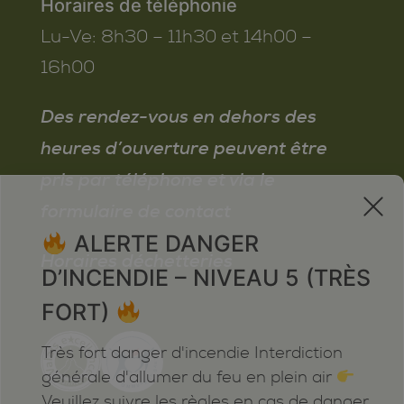
Horaires de téléphonie
Lu-Ve:
8h30 – 11h30 et 14h00 –
16h00
Des rendez-vous en dehors des
heures d’ouverture peuvent être
pris par téléphone et via le
x
formulaire de contact
ALERTE DANGER
Horaires déchetteries
D’INCENDIE – NIVEAU 5 (TRÈS
FORT)
Très fort danger d'incendie Interdiction
générale d'allumer du feu en plein air
Veuillez suivre les règles en cas de danger