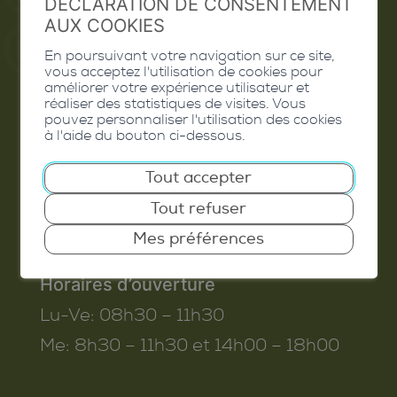
DÉCLARATION DE CONSENTEMENT
AUX COOKIES
En poursuivant votre navigation sur ce site,
vous acceptez l'utilisation de cookies pour
Commune de Conthey
améliorer votre expérience utilisateur et
réaliser des statistiques de visites. Vous
Route de Savoie 54
pouvez personnaliser l'utilisation des cookies
à l'aide du bouton ci-dessous.
1975
St-Séverin
T. 027 345 45 45
Tout accepter
info@conthey.ch
Tout refuser
Mes préférences
Horaires d’ouverture
Lu-Ve:
08h30 – 11h30
Me:
8h30 – 11h30 et 14h00 – 18h00