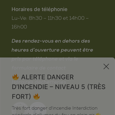
Horaires de téléphonie
Lu-Ve:
8h30 – 11h30 et 14h00 –
16h00
Des rendez-vous en dehors des
heures d’ouverture peuvent être
pris par téléphone et via le
x
formulaire de contact
ALERTE DANGER
Horaires déchetteries
D’INCENDIE – NIVEAU 5 (TRÈS
FORT)
Très fort danger d'incendie Interdiction