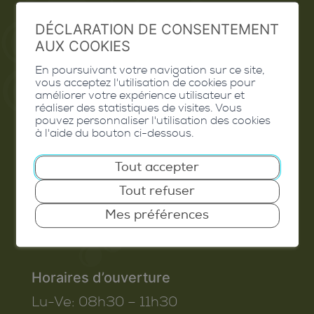
Extranet
DÉCLARATION DE CONSENTEMENT
Valais Excellence
AUX COOKIES
En poursuivant votre navigation sur ce site,
vous acceptez l'utilisation de cookies pour
améliorer votre expérience utilisateur et
réaliser des statistiques de visites. Vous
Commune de Conthey
pouvez personnaliser l'utilisation des cookies
à l'aide du bouton ci-dessous.
Route de Savoie 54
1975
St-Séverin
Tout accepter
T. 027 345 45 45
Tout refuser
info@conthey.ch
Mes préférences
Horaires d’ouverture
Lu-Ve:
08h30 – 11h30