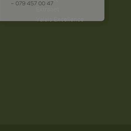
– 079 457 00 47
Extranet
Valais Excellence