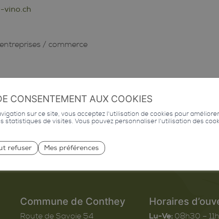
-vino.ch
/
entreprises
/
commerce
DE CONSENTEMENT AUX COOKIES
igation sur ce site, vous acceptez l'utilisation de cookies pour améliore
des statistiques de visites. Vous pouvez personnaliser l'utilisation des coo
ut refuser
Mes préférences
Commune de Conthey
Horaires d’ouv
Route de Savoie 54
Lu-Ve:
08h30 – 11