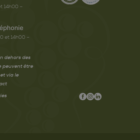
t 14h00 –
léphonie
0 et 14h00 –
n dehors des
e peuvent être
et via le
act
ies