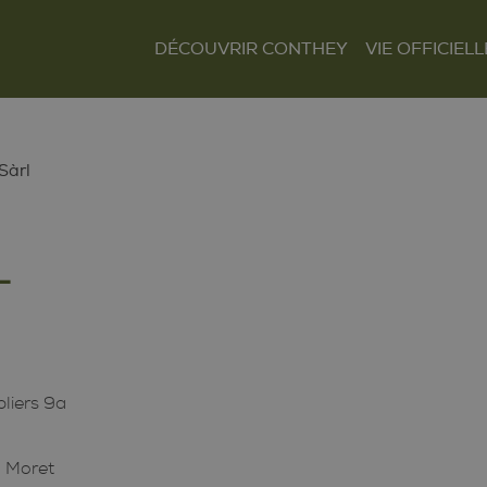
DÉCOUVRIR CONTHEY
VIE OFFICIELL
Le mot du Président
Présentation et
Autorités
situation
Finances
Les villages
Tour Lombarde
Sàrl
Actualités
Curiosités
Culture
Règlements
L
Sentiers et parcours
Sociétés locales
Tourisme
Paroisses
liers 9a
a Moret