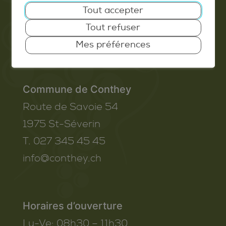
Tout accepter
Extranet
Tout refuser
Valais Excellence
Mes préférences
Commune de Conthey
Route de Savoie 54
1975
St-Séverin
T. 027 345 45 45
info@conthey.ch
Horaires d’ouverture
Lu-Ve:
08h30 – 11h30