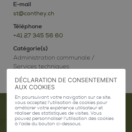
E-mail
st@conthey.ch
Téléphone
+41 27 345 56 60
Catégorie(s)
Administration communale
/
Services techniques
DÉCLARATION DE CONSENTEMENT
AUX COOKIES
En poursuivant votre navigation sur ce site,
vous acceptez l'utilisation de cookies pour
améliorer votre expérience utilisateur et
réaliser des statistiques de visites. Vous
Emploi
pouvez personnaliser l'utilisation des cookies
à l'aide du bouton ci-dessous.
Contact