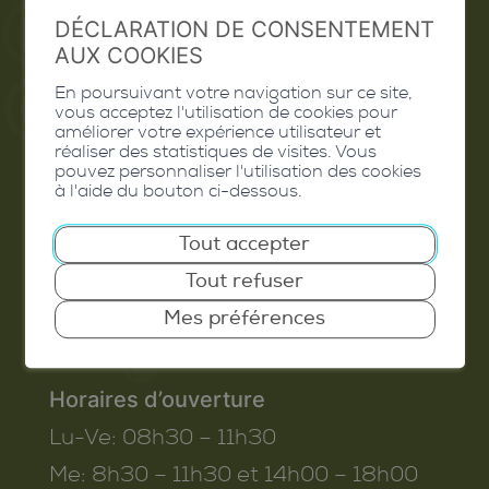
DÉCLARATION DE CONSENTEMENT
Valais Excellence
AUX COOKIES
En poursuivant votre navigation sur ce site,
vous acceptez l'utilisation de cookies pour
améliorer votre expérience utilisateur et
Commune de Conthey
réaliser des statistiques de visites. Vous
pouvez personnaliser l'utilisation des cookies
Route de Savoie 54
à l'aide du bouton ci-dessous.
1975
St-Séverin
Tout accepter
T. 027 345 45 45
Tout refuser
info@conthey.ch
Mes préférences
Horaires d’ouverture
Lu-Ve:
08h30 – 11h30
Me:
8h30 – 11h30 et 14h00 – 18h00