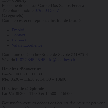
1964 Conthey
Personne de contact
Carole Dos Santos Pereira
Téléphone mobile
076 303 5757
Catégorie(s)
Commerces et entreprises
/
institut de beauté
Emploi
Contact
Extranet
Valais Excellence
Commune de Conthey
Route de Savoie 54
1975
St-
Séverin
T. 027 345 45 45
info@conthey.ch
Horaires d’ouverture
Lu-Ve:
08h30 – 11h30
Me:
8h30 – 11h30 et 14h00 – 18h00
Horaires de téléphonie
Lu-Ve:
8h30 – 11h30 et 14h00 – 16h00
Des rendez-vous en dehors des heures d’ouverture peuvent