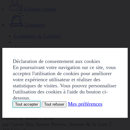
Guichet virtuel
Urgences
Commune de Conthey
Annuaire
Institut de beauté Carole
Déclaration de consentement aux cookies
En poursuivant votre navigation sur ce site, vous
Partager "Institut de beauté Carole" sur Facebook
acceptez l'utilisation de cookies pour améliorer
Partager "Institut de beauté Carole" sur Linkedin
votre expérience utilisateur et réaliser des
Imprimer "Institut de beauté Carole"
statistiques de visites. Vous pouvez personnaliser
l'utilisation des cookies à l'aide du bouton ci-
Institut de beauté Carole
dessous.
Mes préférences
Tout accepter
Tout refuser
Adresse
Institut de beauté Carole
par Carole Dos Santos Pereira, Avenue de la Gare 5