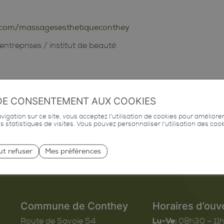
k.com/massagesesthetiqueconthey
entreprises
/
institut de beauté
DE CONSENTEMENT AUX COOKIES
igation sur ce site, vous acceptez l'utilisation de cookies pour améliore
des statistiques de visites. Vous pouvez personnaliser l'utilisation des coo
ut refuser
Mes préférences
Commune de Conthey
Horaires d’ouv
Route de Savoie 54
Lu-Ve:
08h30 – 11