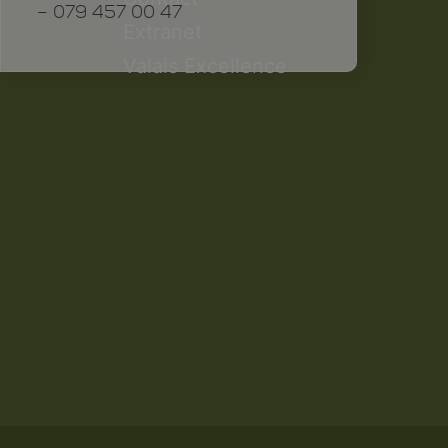
– 079 457 00 47
Extranet
Valais Excellence