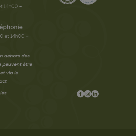
t 14h00 –
léphonie
0 et 14h00 –
n dehors des
e peuvent être
et via le
act
ies