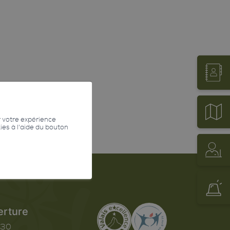
r votre expérience
kies à l'aide du bouton
erture
h30