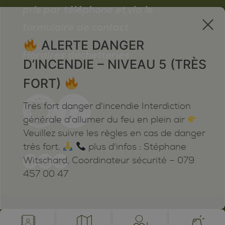
pris par téléphone et via le
x
formulaire de contact
ALERTE DANGER
Horaires déchetteries
D’INCENDIE – NIVEAU 5 (TRÈS
FORT)
Très fort danger d'incendie Interdiction
générale d'allumer du feu en plein air
Veuillez suivre les règles en cas de danger
très fort.
plus d'infos : Stéphane
Witschard, Coordinateur sécurité – 079
457 00 47
Mentions légales
Plan du site
Cookies
Notifications
powered by /BOOMERANG